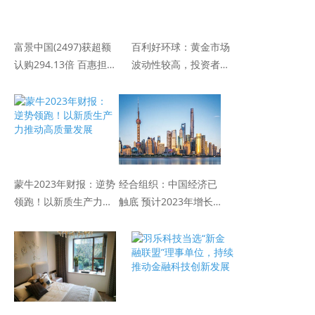
富景中国(2497)获超额
百利好环球：黄金市场
认购294.13倍 百惠担
波动性较高，投资者应
任联席牵头经办人
当如何应对
蒙牛2023年财报：逆势
经合组织：中国经济已
领跑！以新质生产力推
触底 预计2023年增长
动高质量发展
5.2％