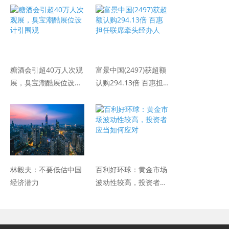
糖酒会引超40万人次观
富景中国(2497)获超额
展，臭宝潮酷展位设计
认购294.13倍 百惠担
引围观
任联席牵头经办人
林毅夫：不要低估中国
百利好环球：黄金市场
经济潜力
波动性较高，投资者应
当如何应对