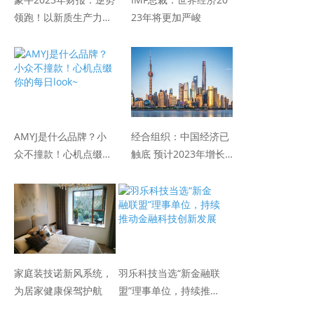
领跑！以新质生产力推
23年将更加严峻
动高质量发展
AMYJ是什么品牌？小
经合组织：中国经济已
众不撞款！心机点缀你
触底 预计2023年增长
的每日look~
5.2％
家庭装技诺新风系统，
羽乐科技当选“新金融联
为居家健康保驾护航
盟”理事单位，持续推动
金融科技创新发展