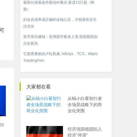
最新社保基金持股动向曝光 新进13只股（附
股）
妇女必须养成正确的金钱心态，才能退休后生
活充实
我可
亚市资讯播报：亚洲股市集体上涨 韩国股指创
历史新高
它股票勇敢的卢比风暴; Infosys，TCS，Wipro
TrantingFirm
大家都在看
从蜗小白看智行者
全场景战略下的商
业化突围
20
经济强国德国陷入
经济“停滞”