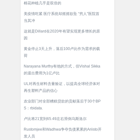
棉花种植几乎是双倍的
美疫情吃紧 医疗系统却摇摇欲坠 “穷人”医院首
当其冲
这就是Dillard在2020年有望实现更多增长的原
因
黄金停止3天上升，落后100卢比作为需求的载
荷
Narayana Murthy有他的方式，但Vishal Sikka
的退出费用为1亿卢比
UL对再生材料含量验证，以提高全球经济体对
再生塑料产品的信心
农业部门对全部糟糕贷款的贡献落后于30个BP
S：rbidata.
卢比将21宽到65.49左右滑倒乌斯洛尔
Rustomjee和Wadhwa争夺负债累累的Ariisto开
发人员