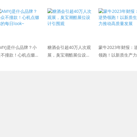
金融科技创新发展
任联席牵头经办人
MYJ是什么品牌？小
糖酒会引超40万人次观
蒙牛2023年财报：
众不撞款！心机点缀你
展，臭宝潮酷展位设计
领跑！以新质生产力
每日look~
引围观
动高质量发展