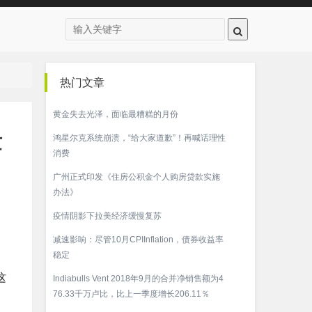
热门文章
黄金失去光泽，面临最糟糕的月份
世
鸿星尔克系统崩溃，“给大家道歉”！再喊话理性
消费
广州正式印发《住房公积金个人购房贷款实施
办法》
疫情阴影下拉美经济缓慢复苏
减速影响：尽管10月CPIInflation，债券收益率
稳定
这
Indiabulls Vent 2018年9月的合并净销售额为4
76.33千万卢比，比上一季度增长206.11％