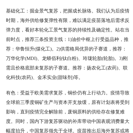
基础化工：掘金景气复苏，把握成长脉络。我们认为后疫情
时期，海外供给修复弹性有限，难以满足疫苗落地后需求反
弹力度，看好本轮化工景气复苏的持续性及确定性。站在当
前时点，推荐三条投资主线：1)油价中枢上行受益品种，推
荐：华鲁恒升(煤化工)。2)供需格局优异的子赛道，推荐：
万华化学(MDI)、龙蟒佰利(钛白粉)、玲珑轮胎(轮胎)。3)刚
需且价格底部未复苏的子赛道。推荐：扬农化工(农药)、联
化科技(农药)、金禾实业(甜味剂)等。
有色：受益于欧美需求复苏，铜价仍有上行动力。疫情导致
全球前三季度铜矿生产与资本开支放缓，原有计划表将受到
影响，直到疫情完全解除前，废铜原料的供给存在修复难
度。同时，国内下游复苏驱动的补库带动中国表观消费量大
幅度抬升，中国复苏领先于全球。疫苗推出后海外复苏或将