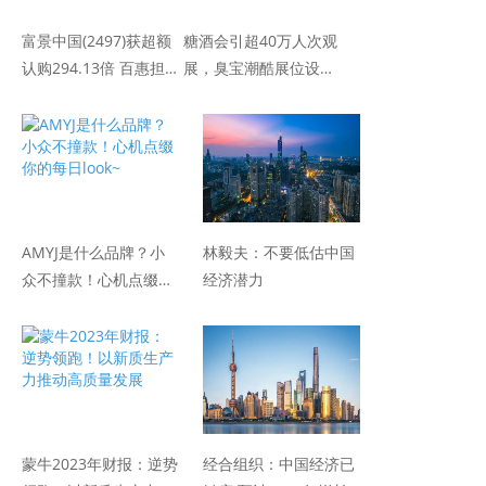
富景中国(2497)获超额
糖酒会引超40万人次观
认购294.13倍 百惠担
展，臭宝潮酷展位设计
任联席牵头经办人
引围观
AMYJ是什么品牌？小
林毅夫：不要低估中国
众不撞款！心机点缀你
经济潜力
的每日look~
蒙牛2023年财报：逆势
经合组织：中国经济已