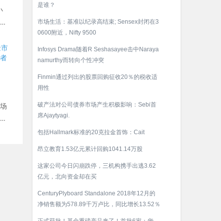
是谁？
小
你
市场生活：基准以纪录高结束; Sensex封闭在3
0600附近，Nifty 9500
Infosys Drama随着R Seshasayee击中Naraya
namurthy而转向个性冲突
Finmin通过列出的股票回购征收20％的税收适
用性
场
破产法对公司债券市场产生积极影响：Sebi首
席Ajaytyagi.
应
包括Hallmark标准的20克拉金首饰：Cait
昂立教育1.53亿元累计回购1041.14万股
这家公司今日闪崩跌停，三机构携手出逃3.62
亿元，北向资金却在买
CenturyPlyboard Standalone 2018年12月的
净销售额为578.89千万卢比，同比增长13.52％