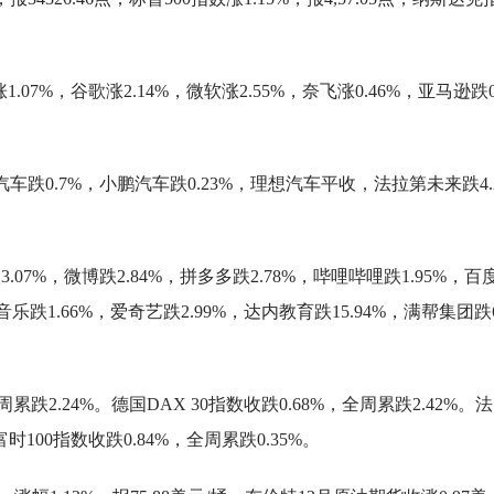
1.07%，谷歌涨2.14%，微软涨2.55%，奈飞涨0.46%，亚马逊跌0
车跌0.7%，小鹏汽车跌0.23%，理想汽车平收，法拉第未来跌4.
07%，微博跌2.84%，拼多多跌2.78%，哔哩哔哩跌1.95%，百
讯音乐跌1.66%，爱奇艺跌2.99%，达内教育跌15.94%，满帮集团跌6
周累跌2.24%。德国DAX 30指数收跌0.68%，全周累跌2.42%。
富时100指数收跌0.84%，全周累跌0.35%。