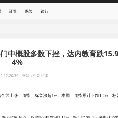
票
证券
保险
银行
门中概股多数下挫，达内教育跌15.
4%
2 12:20:30
来源：中新经纬
指全线上涨，道指、标普涨超1%。本周，道指累计下跌1.4%，标
326.46点；标普500指数涨1.15%，报4,57.05点；纳斯达克