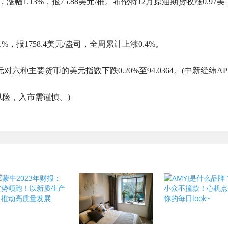
涨幅1.13%，报75.88美元/桶。布伦特12月原油期货收涨0.97美
%，报1758.4美元/盎司，全周累计上涨0.4%。
种主要货币的美元指数下跌0.20%至94.0364。(中新经纬APP
风险，入市需谨慎。)