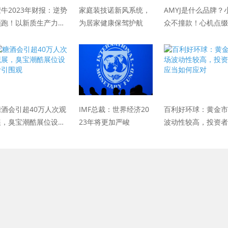
牛2023年财报：逆势
家庭装技诺新风系统，
AMYJ是什么品牌？
领跑！以新质生产力推
为居家健康保驾护航
众不撞款！心机点缀
动高质量发展
的每日look~
糖酒会引超40万人次观
IMF总裁：世界经济20
百利好环球：黄金市
展，臭宝潮酷展位设计
23年将更加严峻
波动性较高，投资者
引围观
当如何应对