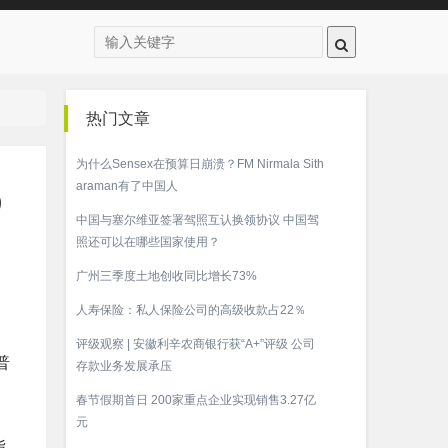
热门文章
为什么Sensex在预算日崩溃？FM Nirmala Sith
araman有了中国人
9
中国与塞尔维亚签署驾照互认换领协议 中国驾
照还可以在哪些国家使用？
广州三季度土地创收同比增长73%
人寿保险：私人保险公司的高级收款占22％
评级观察 | 安徽利辛农商银行获“A+”评级 公司
普
存款业务发展承压
春节假期首日 200家重点企业实现销售3.27亿
元
指