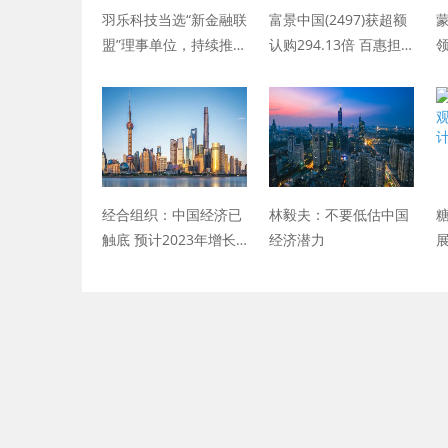
羽乐科技当选“新金融联
富景中国(2497)获超额
蒙
盟”理事单位，持续推动
认购294.13倍 百惠担
金融科技创新发展
任联席牵头经办人
经合组织：中国经济已
林毅夫：不要低估中国
触底 预计2023年增长
经济潜力
5.2％