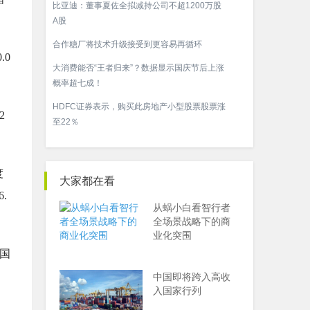
比亚迪：董事夏佐全拟减持公司不超1200万股
A股
合作糖厂将技术升级接受到更容易再循环
.0
大消费能否“王者归来”？数据显示国庆节后上涨
概率超七成！
HDFC证券表示，购买此房地产小型股票股票涨
2
至22％
度
大家都在看
.
从蜗小白看智行者
全场景战略下的商
业化突围
法国
中国即将跨入高收
入国家行列