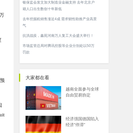
银保监会发文加大制造业金融支持 去年北京户
籍人口出生数创十年新低
万
去年挖掘机销售涨近4成 需求韧性助推产业高景
气
抗洪战疫，鑫苑河南万人复工大会盛大举行！
度
市场监管总局对腾讯控股等企业分别处以50万
罚款
大家都在看
预
越南全面参与全球
自由贸易协定
因
it
经济强国德国陷入
经济“停滞”