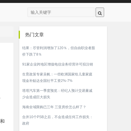
热门文章
结果：尽管利润增加了120％，但自由职业者股
价下跌了8％
91家企业跨地区增值电信业务经营许可拟注销
生育政策专家吴帆：一些欧洲国家给儿童家庭
现金补贴达全国社平工资2%-7%
塔塔汽车第一季度预览：经纪人预计交易量减
1
少会造成巨大损失
海南全域限购已三年 三亚房价怎么样了？
合并10个PSB之后，不会造成任何工作损失：
东和
政府