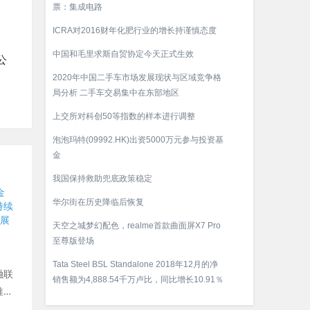
票：集成电路
ICRA对2016财年化肥行业的增长持谨慎态度
中国和毛里求斯自贸协定今天正式生效
公
2020年中国二手车市场发展现状与区域竞争格
局分析 二手车交易集中在东部地区
上交所对科创50等指数的样本进行调整
泡泡玛特(09992.HK)出资5000万元参与投资基
金
我国保持救助兜底政策稳定
华尔街在历史降临后恢复
天空之城梦幻配色，realme首款曲面屏X7 Pro
至尊版登场
Tata Steel BSL Standalone 2018年12月的净
融联
销售额为4,888.54千万卢比，同比增长10.91％
推动